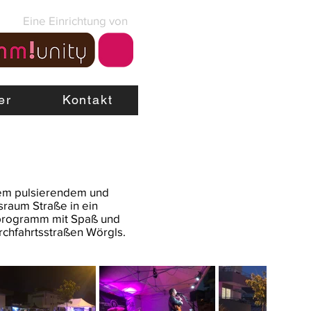
Eine Einrichtung von
er
Kontakt
nem pulsierendem und
raum Straße in ein
gsprogramm mit Spaß und
rchfahrtsstraßen Wörgls.